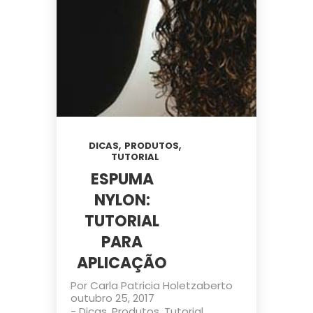
,
,
DICAS
PRODUTOS
TUTORIAL
ESPUMA
NYLON:
TUTORIAL
PARA
APLICAÇÃO
Por
Carla Patricia Holetz
aberto
outubro 25, 2017
-
Dicas
,
Produtos
,
Tutorial