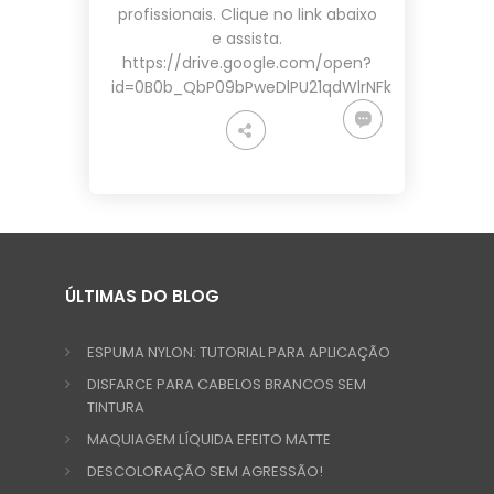
profissionais. Clique no link abaixo
e assista.
https://drive.google.com/open?
id=0B0b_QbP09bPweDlPU21qdWlrNFk
ÚLTIMAS DO BLOG
ESPUMA NYLON: TUTORIAL PARA APLICAÇÃO
DISFARCE PARA CABELOS BRANCOS SEM
TINTURA
MAQUIAGEM LÍQUIDA EFEITO MATTE
DESCOLORAÇÃO SEM AGRESSÃO!