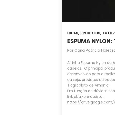
,
,
DICAS
PRODUTOS
TUTOR
ESPUMA NYLON: 
Por
Carla Patricia Holetz
A Linha Espuma Nylon da A
cabelos. O principal prod
desenvolvido para a reali
ou seja, produtos utilizad
Tioglicolato de Amonia.
Em função de dúvidas sobre
link abaixo e assista.
https://drive.google.co