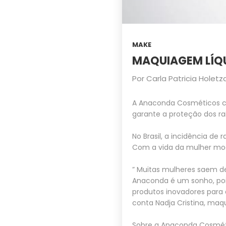
MAKE
MAQUIAGEM LÍQU
Por
Carla Patricia Holetz
A Anaconda Cosméticos cr
garante a proteção dos ra
No Brasil, a incidência de
Com a vida da mulher mod
” Muitas mulheres saem de 
Anaconda é um sonho, poi
produtos inovadores para
conta Nadja Cristina, ma
Sobre a Anaconda Cosmét