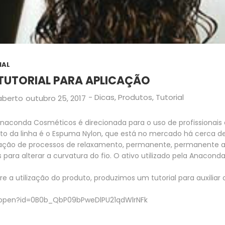
IAL
TUTORIAL PARA APLICAÇÃO
-
Dicas
,
Produtos
,
Tutorial
aberto
outubro 25, 2017
naconda Cosméticos é direcionada para o uso de profissionais
uto da linha é o Espuma Nylon, que está no mercado há cerca de
zação de processos de relaxamento, permanente, permanente af
os para alterar a curvatura do fio. O ativo utilizado pela Anacon
 a utilização do produto, produzimos um tutorial para auxiliar os
m/open?id=0B0b_QbP09bPweDlPU21qdWlrNFk