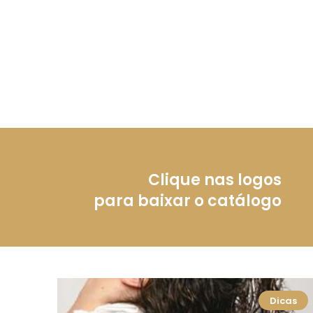
Clique nas logos
para baixar o catálogo
Dicas