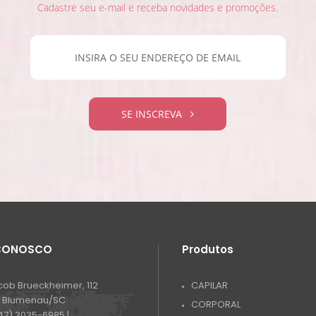
Cadastre seu e-mail e receba novidades e promoções.
SE INSCREVA
 CONOSCO
Produtos
cob Brueckheimer, 112
CAPILAR
- Blumenau/SC
CORPORAL
47) 3035-6985 |