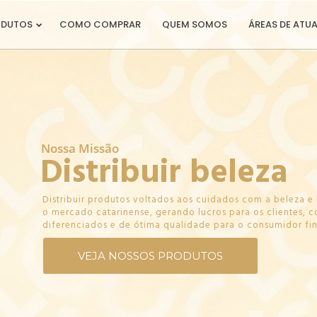
ODUTOS
COMO COMPRAR
QUEM SOMOS
ÁREAS DE ATU
Reconhecimento
Nossa Missão
Distribuir beleza
Distribuir produtos voltados aos cuidados com a beleza e
o mercado catarinense, gerando lucros para os clientes, 
Ser reconhecida pela excelência no atendimento, pela ent
diferenciados e de ótima qualidade para o consumidor fin
parceria com os clientes e pela confiabilidade.
VEJA NOSSOS PRODUTOS