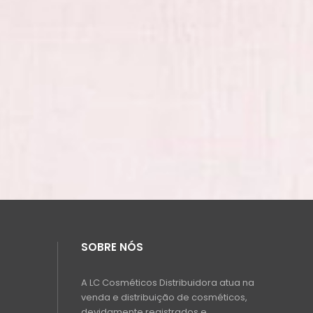
SOBRE NÓS
A LC Cosméticos Distribuidora atua na
venda e distribuição de cosméticos,
devidamente registrados e