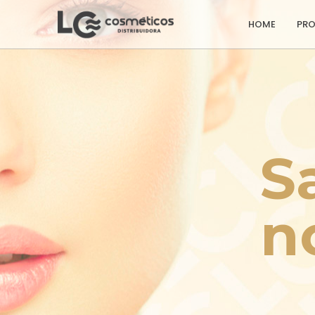
HOME
PR
S
n