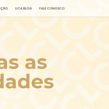
AÇÃO
LICA BLOG
FALE CONOSCO
as as 
dades