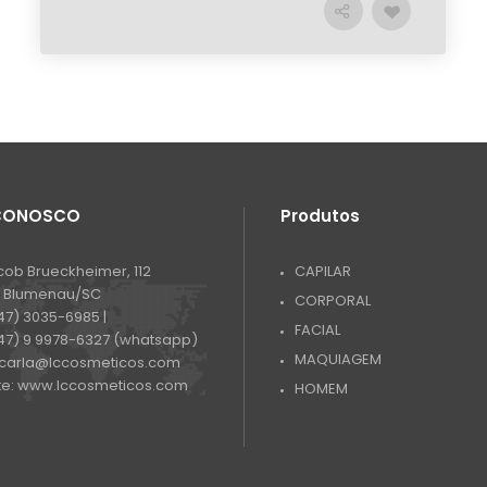
 CONOSCO
Produtos
cob Brueckheimer, 112
CAPILAR
- Blumenau/SC
CORPORAL
47) 3035-6985 |
FACIAL
47) 9 9978-6327 (whatsapp)
MAQUIAGEM
carla@lccosmeticos.com
te:
www.lccosmeticos.com
HOMEM