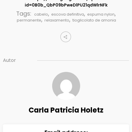
id=0B0b_QbP09bPweDlPU21qdWlrNFk
Tags:
,
,
,
cabelo
escova definitiva
espuma nylon
,
,
permanente
relaxamento
tioglicolato de amonia
Autor
Carla Patricia Holetz